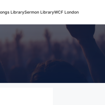
ongs Library
Sermon Library
WCF London