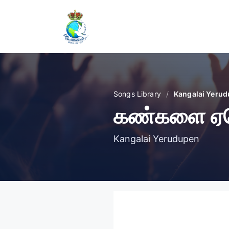
Skip
to
content
Songs Library
/
Kangalai Yeru
கண்களை ஏறெ
Kangalai Yerudupen