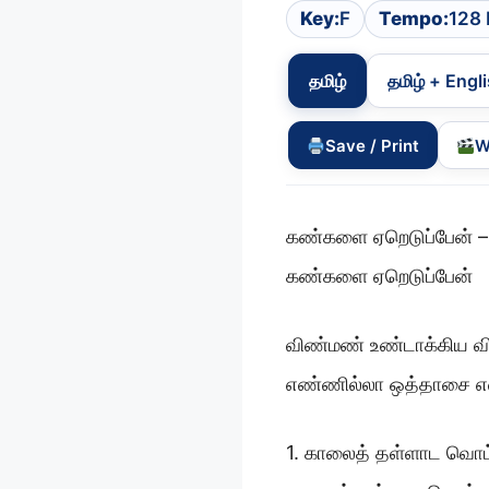
Key:
F
Tempo:
128
தமிழ்
தமிழ் + Engl
Save / Print
W
கண்களை ஏறெடுப்பேன் – 
கண்களை ஏறெடுப்பேன்
விண்மண் உண்டாக்கிய வி
எண்ணில்லா ஒத்தாசை என
1. காலைத் தள்ளாட வொட்ட