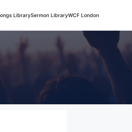
ongs Library
Sermon Library
WCF London