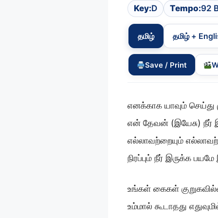
Key:
D
Tempo:
92 
தமிழ்
தமிழ் + Engl
Save / Print
W
எனக்காக யாவும் செய்து ம
என் தேவன் (இயேசு) நீர்
எல்லாவற்றையும் எல்லாவற்
நிரப்பும் நீர் இருக்க பயம
உங்கள் கைகள் குறுகவில
உம்மால் கூடாதது எதுவும