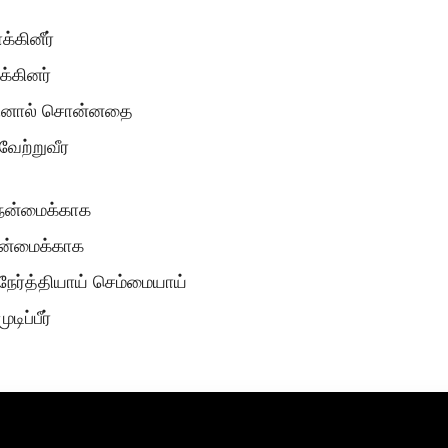
க்கினீர்
க்கினர்
க்கினால் சொன்னதை
வேற்றுவீர
 நன்மைக்காக
நன்மைக்காக
நேர்த்தியாய் செம்மையாய்
ிப்பீர்