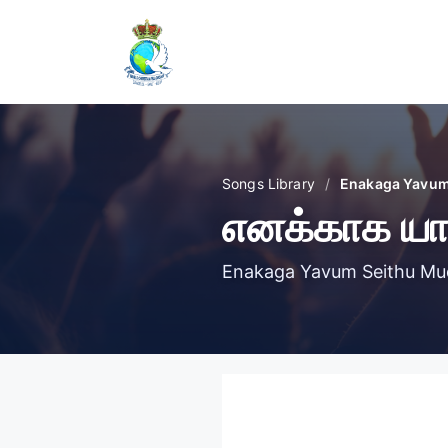
Skip
to
content
Songs Library
/
Enakaga Yavu
எனக்காக யாவு
Enakaga Yavum Seithu M