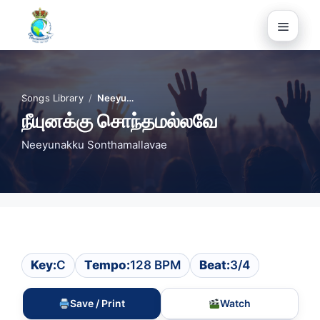
Skip
to
Menu
content
Songs Library
/
Neeyu…
நீயுனக்கு சொந்தமல்லவே
Neeyunakku Sonthamallavae
Key:
C
Tempo:
128 BPM
Beat:
3/4
Save / Print
Watch