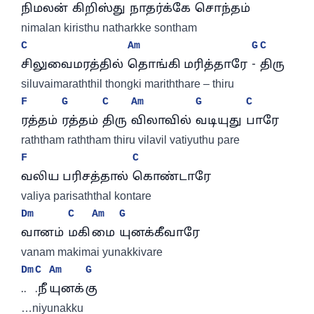
நிமலன் 
கிறிஸ்து 
நாதர்க்கே 
சொந்தம்
nimalan kiristhu natharkke sontham
C
Am
G
C
சிலுவைமரத்தில் 
தொங்கி மரித்தாரே 
- 
திரு
siluvaimaraththil thongki mariththare – thiru
F
G
C
Am
G
C
ரத்தம் 
ரத்தம் 
திரு 
விலாவில் 
வடியுது 
பாரே
raththam raththam thiru vilavil vatiyuthu pare
F
C
வலிய பரிசத்தால் 
கொண்டாரே
valiya parisaththal kontare
Dm
C
Am
G
வானம் 
மகி
மை 
யுனக்கீவாரே
vanam makimai yunakkivare
Dm
C
Am
G
..
.நீ
யுனக்
கு
…niyunakku