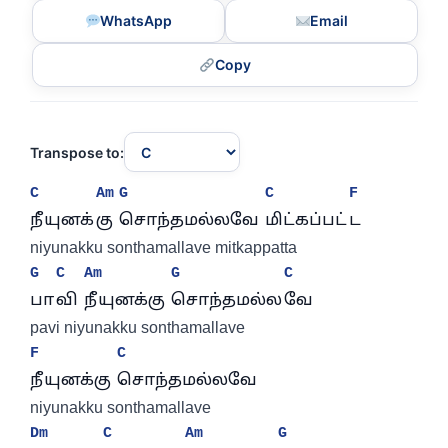
WhatsApp
Email
Copy
Transpose to:
C
Am
G
C
F
நீயுனக்
கு 
சொந்தமல்லவே 
மிட்கப்பட்
ட
niyunakku sonthamallave mitkappatta
G
C
Am
G
C
பா
வி 
நீயுனக்கு 
சொந்தமல்ல
வே
pavi niyunakku sonthamallave
F
C
நீயுனக்கு 
சொந்தமல்லவே
niyunakku sonthamallave
Dm
C
Am
G