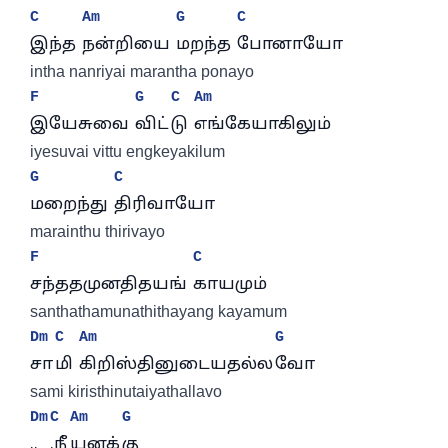
C
Am
G
C
இந்த 
நன்றியை 
மறந்த 
போனாயோ
intha nanriyai marantha ponayo
F
G
C
Am
இயேசுவை 
விட்
டு 
எங்கேயாகிலும்
iyesuvai vittu engkeyakilum
G
C
மறைந்து 
திரிவாயோ
marainthu thirivayo
F
C
சந்ததமுனதிதயங் 
காயமும்
santhathamunathithayang kayamum
Dm
C
Am
G
சா
மி 
கிறிஸ்தினுடையதல்ல
வோ
sami kiristhinutaiyathallavo
Dm
C
Am
G
..
.நீ
யுனக்
கு