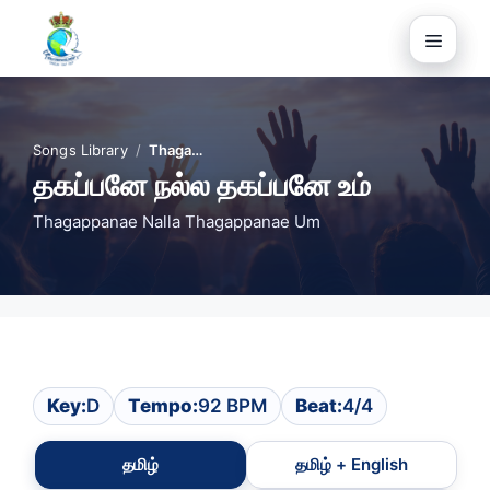
Skip
to
Menu
content
Songs Library
/
Thaga…
தகப்பனே நல்ல தகப்பனே உம்
Thagappanae Nalla Thagappanae Um
Key:
D
Tempo:
92 BPM
Beat:
4/4
தமிழ்
தமிழ் + English